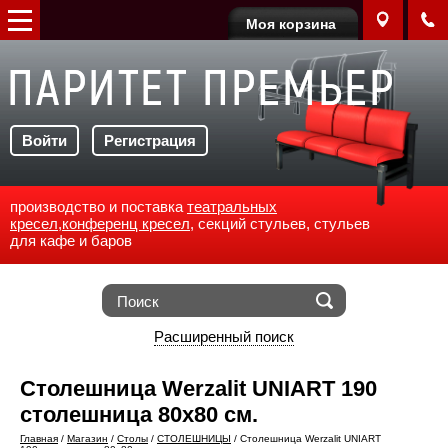
Моя корзина
Войти
Регистрация
производство и поставка
театральных
кресел
,
конференц кресел
, секций стульев, стульев
для кафе и баров
Расширенный поиск
Столешница Werzalit UNIART 190
столешница 80х80 см.
Главная
/
Магазин
/
Столы
/
СТОЛЕШНИЦЫ
/
Столешница Werzalit UNIART