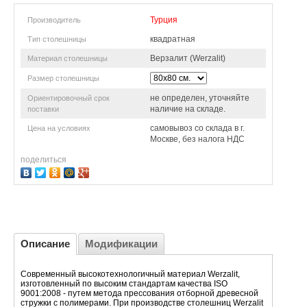
Турция
Производитель
квадратная
Тип столешницы
Верзалит (Werzalit)
Материал столешницы
Размер столешницы
не определен, уточняйте
Ориентировочный срок
наличие на складе.
поставки
самовывоз со склада в г.
Цена на условиях
Москве, без налога НДС
поделиться
Описание
Модификации
Современный высокотехнологичный материал Werzalit,
изготовленный по высоким стандартам качества ISO
9001:2008 - путем метода прессования отборной древесной
стружки с полимерами. При производстве столешниц Werzalit