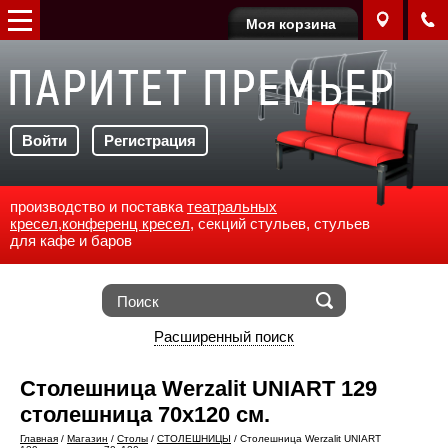
Моя корзина
Войти
Регистрация
производство и поставка
театральных
кресел
,
конференц кресел
, секций стульев, стульев
для кафе и баров
Расширенный поиск
Столешница Werzalit UNIART 129
столешница 70х120 см.
Главная
/
Магазин
/
Столы
/
СТОЛЕШНИЦЫ
/
Столешница Werzalit UNIART