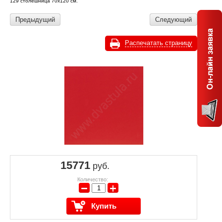
129 столешница 70х120 см.
Предыдущий
Следующий
Распечатать страницу
15771
руб.
Количество:
−
+
Купить