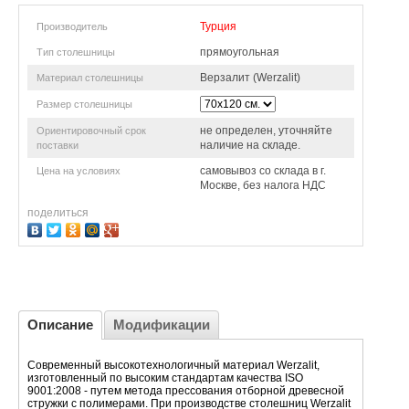
Турция
Производитель
прямоугольная
Тип столешницы
Верзалит (Werzalit)
Материал столешницы
Размер столешницы
не определен, уточняйте
Ориентировочный срок
наличие на складе.
поставки
самовывоз со склада в г.
Цена на условиях
Москве, без налога НДС
поделиться
Описание
Модификации
Современный высокотехнологичный материал Werzalit,
изготовленный по высоким стандартам качества ISO
9001:2008 - путем метода прессования отборной древесной
стружки с полимерами. При производстве столешниц Werzalit