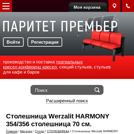
Моя корзина
Войти
Регистрация
производство и поставка
театральных
кресел
,
конференц кресел
, секций стульев, стульев
для кафе и баров
Расширенный поиск
Столешница Werzalit HARMONY
354/356 столешница 70 см.
Главная
/
Магазин
/
Столы
/
СТОЛЕШНИЦЫ
/
Столешница Werzalit HARMONY