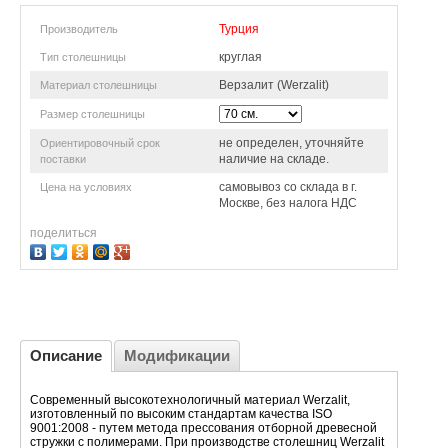
Турция
Производитель
круглая
Тип столешницы
Верзалит (Werzalit)
Материал столешницы
Размер столешницы
не определен, уточняйте
Ориентировочный срок
наличие на складе.
поставки
самовывоз со склада в г.
Цена на условиях
Москве, без налога НДС
поделиться
Описание
Модификации
Современный высокотехнологичный материал Werzalit,
изготовленный по высоким стандартам качества ISO
9001:2008 - путем метода прессования отборной древесной
стружки с полимерами. При производстве столешниц Werzalit