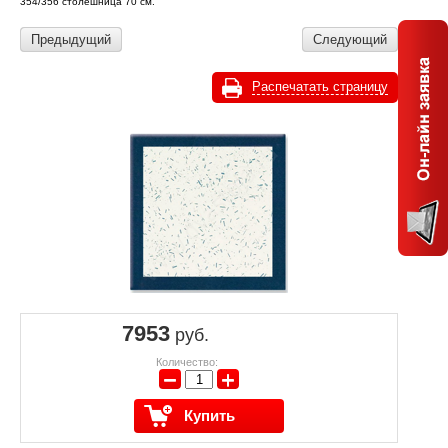
354/356 столешница 70 см.
Предыдущий
Следующий
Распечатать страницу
7953
руб.
Количество:
−
+
Купить