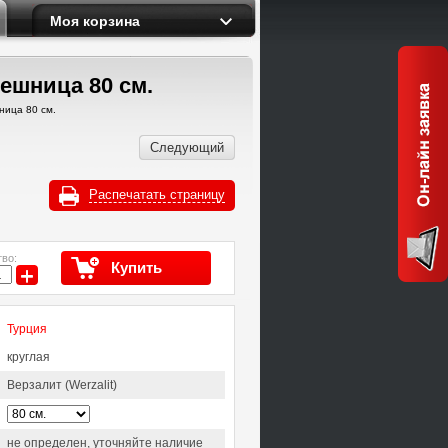
Моя корзина
ешница 80 см.
ница 80 см.
Следующий
Распечатать страницу
во:
Купить
+
Турция
круглая
Верзалит (Werzalit)
не определен, уточняйте наличие