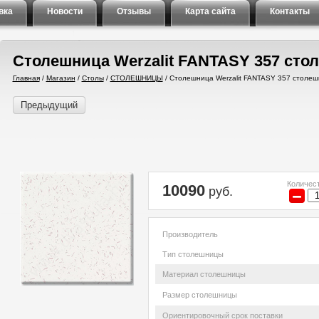
вка
Новости
Отзывы
Карта сайта
Контакты
Столешница Werzalit FANTASY 357 стол
Главная
/
Магазин
/
Столы
/
СТОЛЕШНИЦЫ
/
Столешница Werzalit FANTASY 357 столеш
Предыдущий
Количест
10090
руб.
−
Производитель
Тип столешницы
Материал столешницы
Размер столешницы
Ориентировочный срок поставки