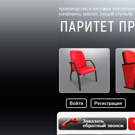
производство и поставка
театральн
конференц кресел
, секций стульев,
Войти
Регистрация