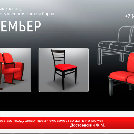
ых кресел
,
 стульев для кафе и баров
+7 (
Без великодушных идей человечество жить не может
Достоевский Ф.М.