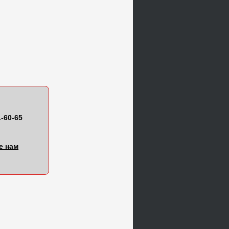
1-60-65
е нам