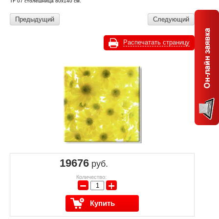
TF 07 столешница 80х140 см.
Предыдущий
Следующий
Распечатать страницу
19676
руб.
Количество:
−
+
Купить