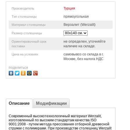
Турция
Производитель
прямоугольная
Тип столешницы
Верзалит (Werzalit)
Материал столешницы
Размер столешницы
не определен, уточняйте
Ориентировочный срок
наличие на складе.
поставки
самовывоз со склада в г.
Цена на условиях
Москве, без налога НДС
поделиться
Описание
Модификации
Современный высокотехнологичный материал Werzalit,
изготовленный по высоким стандартам качества ISO
9001:2008 - путем метода прессования отборной древесной
стружки с полимерами. При производстве столешниц Werzalit