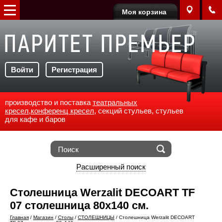
Моя корзина
Войти
Регистрация
производство и поставка
театральных
кресел
,
конференц кресел
, секций стульев, стульев
для кафе и баров
Расширенный поиск
Столешница Werzalit DECOART TF
07 столешница 80х140 см.
Главная
/
Магазин
/
Столы
/
СТОЛЕШНИЦЫ
/
Столешница Werzalit DECOART