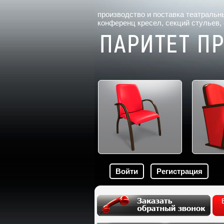
производство и поставка
театральн
конференц кресел
, секций стульев,
Войти
Регистрация