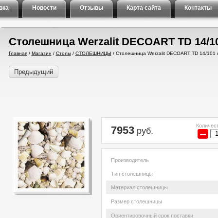
вка
Новости
Отзывы
Карта сайта
Контакты
Столешница Werzalit DECOART TD 14/10
Главная
/
Магазин
/
Столы
/
СТОЛЕШНИЦЫ
/
Столешница Werzalit DECOART TD 14/101 
Предыдущий
Количест
7953
руб.
−
Производитель
Тип столешницы
Материал столешницы
Размер столешницы
Ориентировочный срок поставки