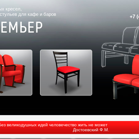
ых кресел
,
 стульев для кафе и баров
+7 (
Без великодушных идей человечество жить не может
Достоевский Ф.М.