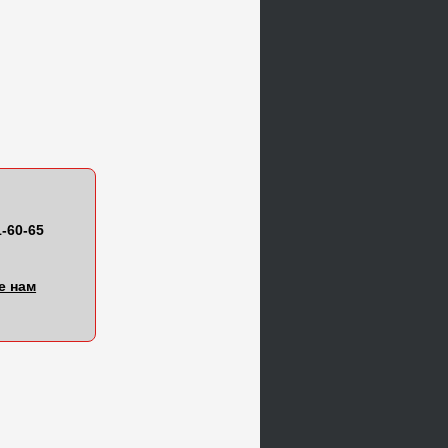
1-60-65
е нам