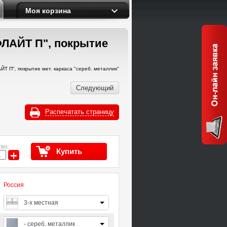
Моя корзина
"ФЛАЙТ П", покрытие
ЙТ П", покрытие мет. каркаса "сереб. металлик"
Следующий
Распечатать страницу
во:
Купить
+
Россия
3-х местная
- сереб. металлик