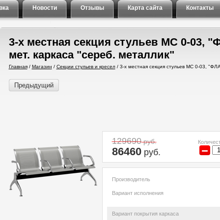
вка
Новости
Отзывы
Карта сайта
Контакты
3-х местная секция стульев МС 0-03, 
мет. каркаса "сереб. металлик"
Главная
/
Магазин
/
Секции стульев и кресел
/
3-х местная секция стульев МС 0-03, "ФЛА
Предыдущий
129690
руб.
Количест
−
86460
руб.
Производитель
Вариант исполнения
Вариант покрытия каркаса