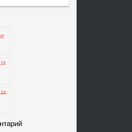
БП"
 7/1
1/1-
ентарий