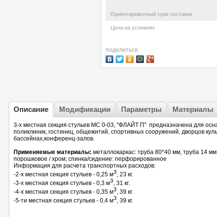
Ориентировочный срок поставки
Цена на условиях
поделиться
Описание
Модификации
Параметры
Материалы
3-х местная секция стульев МС 0-03, "ФЛАЙТ П" предназначена для ос
поликлиник, гостиниц, общежитий, спортивных сооружений, дворцов куль
бассейнах,конференц-залов.
Применяемые материалы:
металлокаркас: труба 80*40 мм, труба 14 мм
порошковое / хром; спинка/сидение
:
перфорированное
Информация для расчета транспортных расходов:
3
-2-х местная секция стульев - 0,25 м
, 23 кг.
3
-3-х местная секция стульев - 0,3 м
, 31 кг.
3
-4-х местная секция стульев - 0,35 м
, 39 кг.
3
-5-ти местная секция стульев - 0,4 м
, 39 кг.