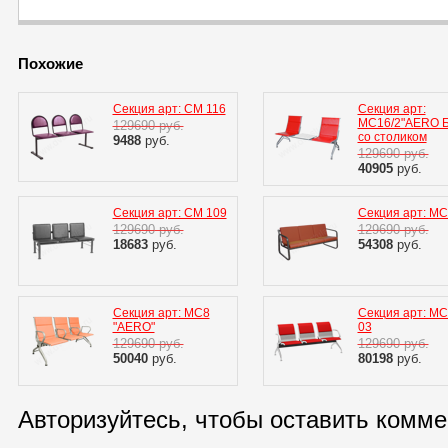
Похожие
Секция арт: СМ 116
Секция арт:
МС16/2"AERO 
129690
руб.
со столиком
9488
руб.
129690
руб.
40905
руб.
Секция арт: СМ 109
Секция арт: МС
129690
руб.
129690
руб.
18683
руб.
54308
руб.
Секция арт: МС8
Секция арт: МС 
"AERO"
03
129690
руб.
129690
руб.
50040
руб.
80198
руб.
Авторизуйтесь, чтобы оставить комм