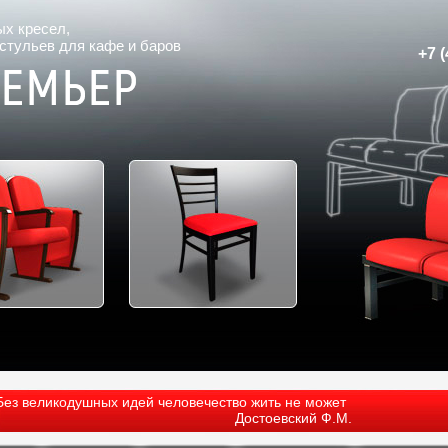
ых кресел
,
 стульев для кафе и баров
+7 (
Без великодушных идей человечество жить не может
Достоевский Ф.М.