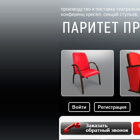
производство и поставка
театральн
конференц кресел
, секций стульев,
Войти
Регистрация